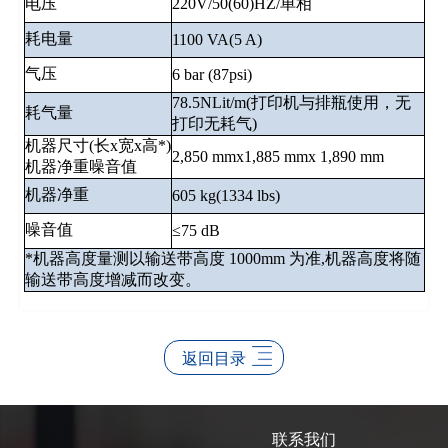
电压
220V/50(60)HZ/单相
耗电量
1100 VA(5 A)
气压
6 bar (87psi)
78.5NLit/m(打印机与排瓶使用，无
耗气量
打印无耗气)
机器尺寸(长x宽x高*)
2,850 mmx1,885 mmx 1,890 mm
机器净重噪音值
机器净重
605 kg(1334 lbs)
噪音值
≤75 dB
*机器高度量测以输送带高度 1000mm 为准,机器高度将随
输送带高度增减而改变。
返回目录
联系我们