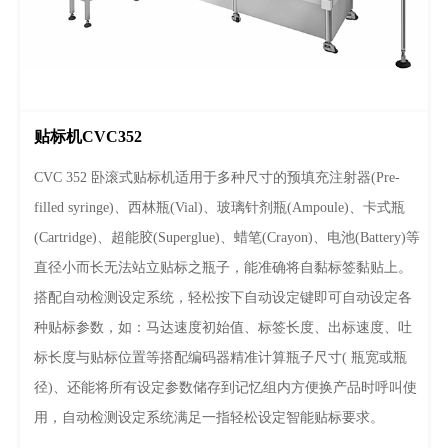
贴标机CVC352
CVC 352 卧滚式贴标机适用于多种尺寸的预填充注射器(Pre-
filled syringe)、西林瓶(Vial)、玻璃针剂瓶(Ampoule)、卡式瓶
(Cartridge)、超能胶(Superglue)、蜡笔(Crayon)、电池(Battery)等
直径小而长无法站立贴标之瓶子，能准确将自黏标签黏贴上。
搭配自动检测设定系统，轻松按下自动设定键即可自动设定各
种贴标参数，如：马达速度初始值、标签长度、出标速度、吐
标长度与贴标位置等搭配编码器精准计算瓶子尺寸( 瓶宽或瓶
径)、还能将所有设定参数储存到记忆组内方便换产品时呼叫使
用，自动检测设定系统满足一指轻松设定智能贴标要求。