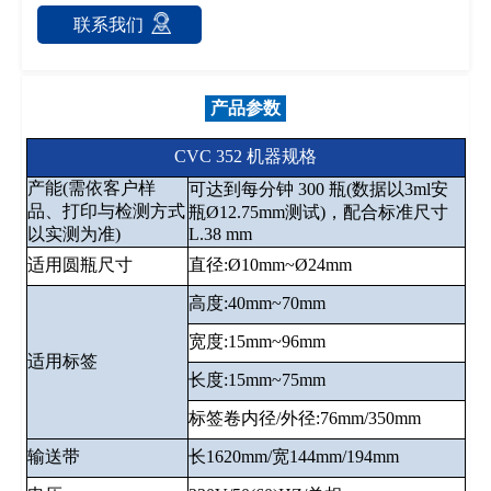
联系我们
产品参数
CVC 352 机器规格
产能(需依客户样
可达到每分钟 300 瓶(数据以3ml安
品、打印与检测方式
瓶Ø12.75mm测试)，配合标准尺寸
以实测为准)
L.38 mm
适用圆瓶尺寸
直径:Ø10mm~Ø24mm
高度:40mm~70mm
宽度:15mm~96mm
适用标签
长度:15mm~75mm
标签卷内径/外径:76mm/350mm
输送带
长1620mm/宽144mm/194mm