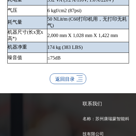
气压
6 kgf/cm
2
(87psi)
50 NLit/m (C60打印机用，无打印无耗
耗气量
气)
机器尺寸(长x宽x
2,000 mm X 1,028 mm X 1,422 mm
高*)
机器净重
174 kg (383 LBS)
噪音值
≤75dB
返回目录
联系我们
名称：苏州康瑞蒙智能科
技有限公司