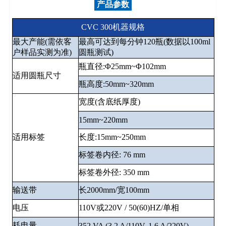
产品参数
CVC 300机器规格
最大产能(需依客
最高可达到每分钟120瓶(数据以100ml
户样品实测为准)
圆瓶测试)
瓶直径:Φ25mm~Φ102mm
适用圆瓶尺寸
瓶高度:50mm~320mm
宽度(含底纸厚度)
15mm~220mm
适用标签
长度:15mm~250mm
标签卷内径: 76 mm
标签卷外径: 350 mm
输送带
长2000mm/宽100mm
电压
110V或220V / 50(60)HZ/单相
耗电量
352 VA (3.2 A/110V, 1.6 A/220V)