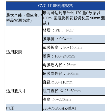
CVC 1118F机器规格
最高可达到每分钟 120 瓶( 数据以
最⼤产能（需依客户
100ml 圆瓶及棉花裁切长度 90mm 测
样品实测为准）
试 )
材质 ：PE 、 POF
膜厚度 ：0.04mm
裁膜长度 ：90~150mm
适用胶膜
膜宽：180~240mm
角膜卷内径：76mm
角膜卷外径： 260mm
直径:Φ30~110mm
适用瓶尺⼨
瓶⼝直径 :Φ 25~50mm
⾼度 :50~220mm
电压
220V/50/60HZ/单相