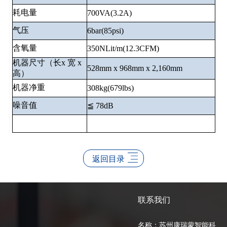
耗电量
700VA(3.2A)
气压
6bar(85psi)
含氧量
350NLit/m(12.3CFM)
机器尺⼨（长x 宽 x
528mm x 968mm x 2,160mm
⾼）
机器净重
308kg(679lbs)
噪⾳值
≦ 78dB
返回目录
联系我们
名称：苏州康瑞蒙智能科