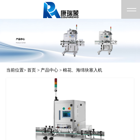
当前位置>
首页 >
产品中心 >
棉花、海绵块塞入机